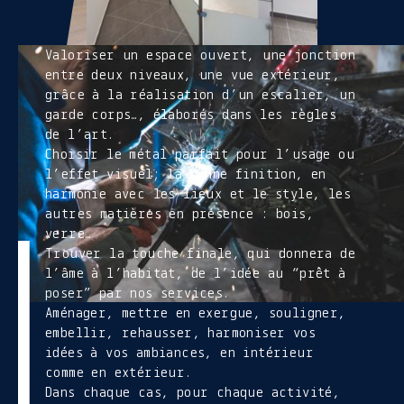
Valoriser un espace ouvert, une jonction
entre deux niveaux, une vue extérieur,
grâce à la réalisation d’un escalier, un
garde corps…, élaborés dans les règles
de l’art.
Choisir le métal parfait pour l’usage ou
l’effet visuel; la bonne finition, en
harmonie avec les lieux et le style, les
autres matières en présence : bois,
verre…
Trouver la touche finale, qui donnera de
l’âme à l’habitat, de l’idée au “prêt à
poser” par nos services.
Aménager, mettre en exergue, souligner,
embellir, rehausser, harmoniser vos
idées à vos ambiances, en intérieur
comme en extérieur.
Dans chaque cas, pour chaque activité,