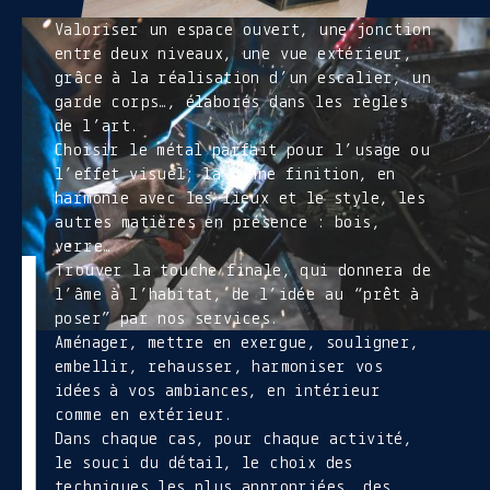
Valoriser un espace ouvert, une jonction
entre deux niveaux, une vue extérieur,
grâce à la réalisation d’un escalier, un
garde corps…, élaborés dans les règles
de l’art.
Choisir le métal parfait pour l’usage ou
l’effet visuel; la bonne finition, en
harmonie avec les lieux et le style, les
autres matières en présence : bois,
verre…
Trouver la touche finale, qui donnera de
l’âme à l’habitat, de l’idée au “prêt à
poser” par nos services.
Aménager, mettre en exergue, souligner,
embellir, rehausser, harmoniser vos
idées à vos ambiances, en intérieur
comme en extérieur.
Dans chaque cas, pour chaque activité,
le souci du détail, le choix des
techniques les plus appropriées, des